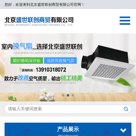
您好，欢迎来到北京盛世联创商贸有限公司官网！
产品展示