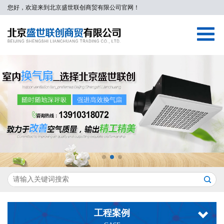
您好，欢迎来到北京盛世联创商贸有限公司官网！
工程案例